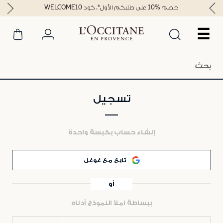
خصم %10 على طلبكم الأول*، كود WELCOME10
☰
تسجيل
إنشاء حساب بكبسة واحدة
تابع مع غوغل
أو
ببساطة املأ النموذج أدناه