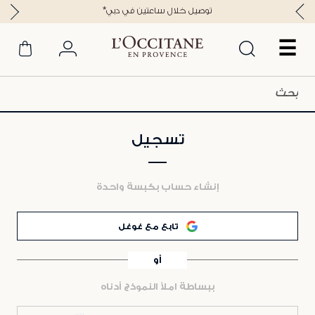
*توصيل خلال ساعتين في دبي
☰
تسجيل
إنشاء حساب بكبسة واحدة
تابع مع غوغل
أو
ببساطة املأ النموذج أدناه