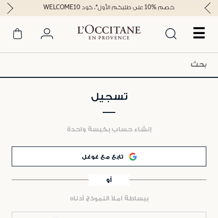
خصم %10 على طلبكم الأول*، كود WELCOME10
☰
تسجيل
إنشاء حساب بكبسة واحدة
تابع مع غوغل
أو
ببساطة املأ النموذج أدناه