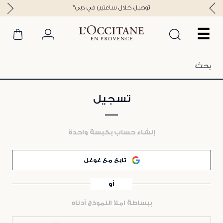
*توصيل خلال ساعتين في دبي
☰
تسجيل
إنشاء حساب بكبسة واحدة
تابع مع غوغل
أو
ببساطة املأ النموذج أدناه