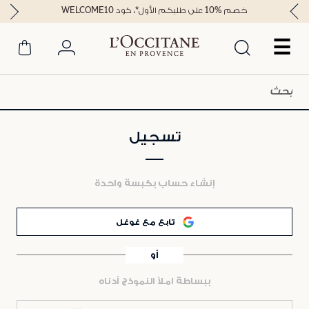
خصم %10 على طلبكم الأول*، كود WELCOME10
☰
تسجيل
إنشاء حساب بكبسة واحدة
تابع مع غوغل
أو
ببساطة املأ النموذج أدناه