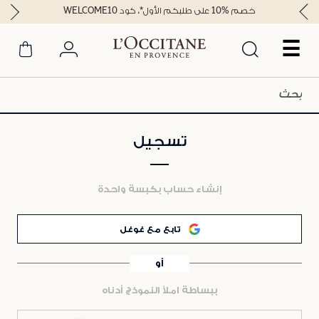
خصم %10 على طلبكم الأول*، كود WELCOME10
☰
تسجيل
إنشاء حساب بكبسة واحدة
تابع مع غوغل
أو
ببساطة املأ النموذج أدناه