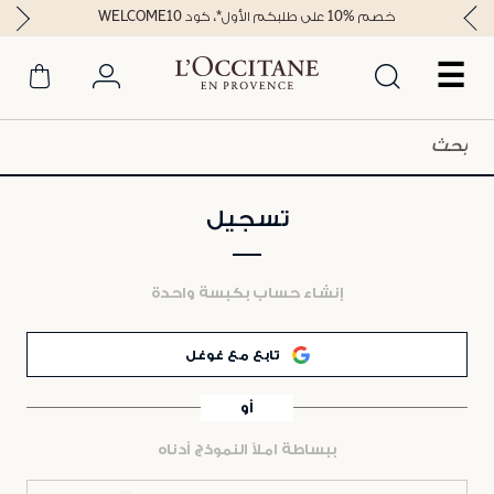
خصم %10 على طلبكم الأول*، كود WELCOME10
☰
تسجيل
إنشاء حساب بكبسة واحدة
تابع مع غوغل
أو
ببساطة املأ النموذج أدناه