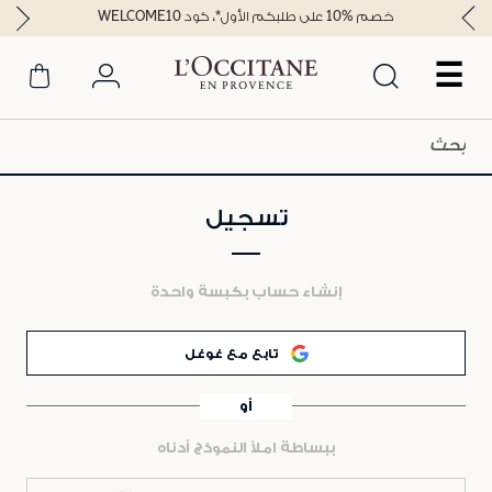
خصم %10 على طلبكم الأول*، كود WELCOME10
☰
تسجيل
إنشاء حساب بكبسة واحدة
تابع مع غوغل
أو
ببساطة املأ النموذج أدناه