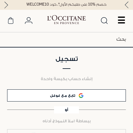
خصم %10 على طلبكم الأول*، كود WELCOME10
☰
تسجيل
إنشاء حساب بكبسة واحدة
تابع مع غوغل
أو
ببساطة املأ النموذج أدناه