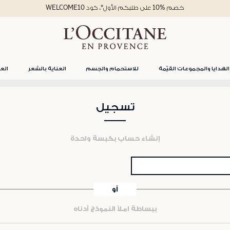
خصم %10 على طلبكم الأول*، كود WELCOME10
الهدايا والمجموعات القيّمة
للاستحمام والجسم
العناية بالشعر
العن
تسجيل
إنشاء حساب بكبسة واحدة
أو
ببساطة املأ النموذج أدناه