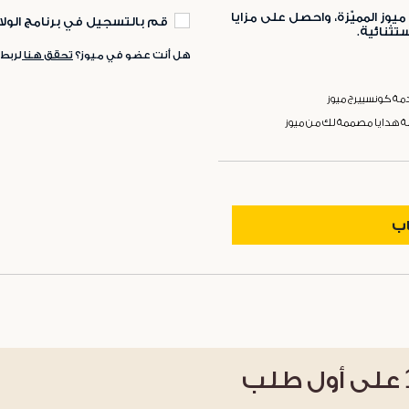
ميوز المميّزة، واحصل على مزايا
قم بالتسجيل في برنامج الولا
ثنائية.
هل أنت عضو في ميوز؟
تحقق هنا
لربط
ة كونسييرج ميوز
ة هدايا مصممة لك من ميوز
اب
على أول طلب