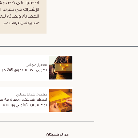
الإشتراك في نشرتنا ا
الحصرية، ونصائح للعن
*تطبق الشروط والأحكام
توصيل مجاني
لجميع الطلبات فوق 249 د.إ
صندوق هدايا مجاني
اجعلوا هديتكم مميزة مع ص
لوكسيتان الأيقوني ورسالة 
عن لوكسيتان