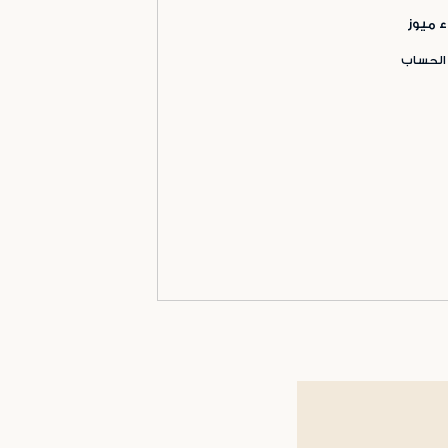
ء ميوز
 الحساب