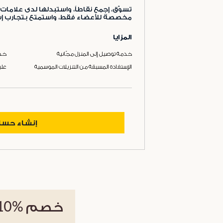
تسوّق، إجمع نقاطاً، واستبدلها لدى علامات 
مخصصة للأعضاء فقط، واستمتع بتجارب إست
المزايا
خدمة توصيل إلى المنزل مجّانية
خدم
الإستفادة المسبقة من التنزيلات الموسمية
علب
إنشاء حس
خصم
%10