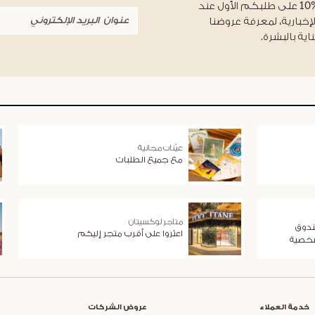
احصلوا على خصم %10 على طلبكم الأول عند
لإخبارية، لمعرفة عروضنا
اية بالبشرة.
عيّنات مجانية
مع جميع الطلبات
متاجر لوكسيتان
ندوق
اعثروا على أقرب متجر إليكم
شخصية
خدمة العملاء
عروض الشركات