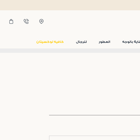
اية بالوجه
العطور
للرجال
كافيه لوكسيتان