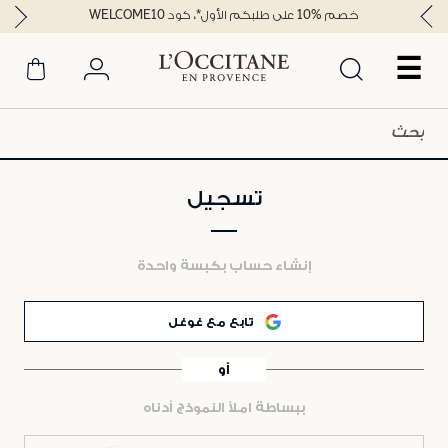
خصم %10 على طلبكم الأول*، كود WELCOME10
☰
تسجيل
إنشاء حساب بكبسة واحدة
تابع مع غوغل
أو
ببساطة املأ النموذج أدناه