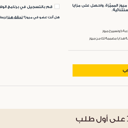
ميوز المميّزة، واحصل على مزايا
قم بالتسجيل في برنامج الولا
ثنائية.
هل أنت عضو في ميوز؟
تحقق هنا
لربط
ة كونسييرج ميوز
ة هدايا مصممة لك من ميوز
اب
على أول طلب