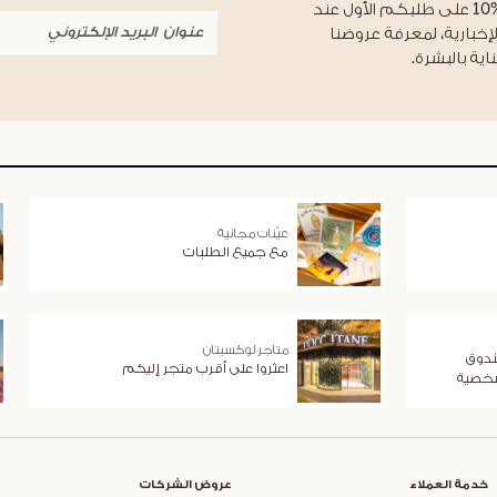
احصلوا على خصم %10 على طلبكم الأول عند
لإخبارية، لمعرفة عروضنا
اية بالبشرة.
عيّنات مجانية
مع جميع الطلبات
متاجر لوكسيتان
ندوق
اعثروا على أقرب متجر إليكم
شخصية
خدمة العملاء
عروض الشركات