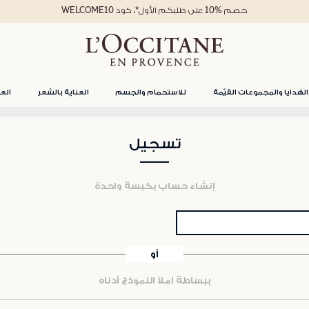
خصم %10 على طلبكم الأول*، كود WELCOME10
الهدايا والمجموعات القيّمة
للاستحمام والجسم
العناية بالشعر
العن
تسجيل
إنشاء حساب بكبسة واحدة
أو
ببساطة املأ النموذج أدناه