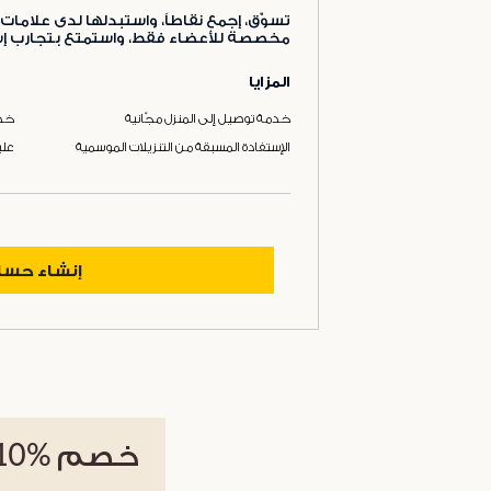
تسوّق، إجمع نقاطاً، واستبدلها لدى علامات 
مخصصة للأعضاء فقط، واستمتع بتجارب إست
المزايا
خدمة توصيل إلى المنزل مجّانية
خدم
الإستفادة المسبقة من التنزيلات الموسمية
علب
إنشاء حس
خصم
%10