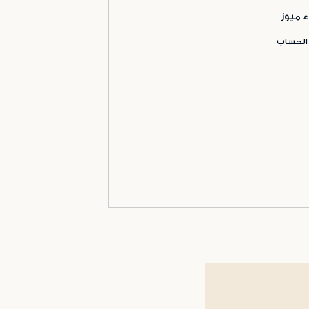
ء ميوز
 الحساب