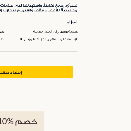
تسوّق، إجمع نقاطاً، واستبدلها لدى علامات 
مخصصة للأعضاء فقط، واستمتع بتجارب إست
المزايا
خدمة توصيل إلى المنزل مجّانية
خدم
الإستفادة المسبقة من التنزيلات الموسمية
علب
إنشاء حس
خصم
%10