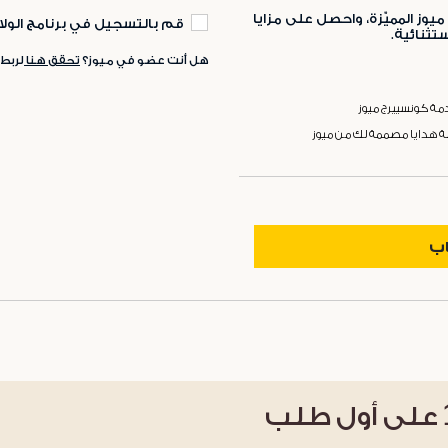
ميوز المميّزة، واحصل على مزايا
قم بالتسجيل في برنامج الولا
ثنائية.
هل أنت عضو في ميوز؟
تحقق هنا
لربط
ة كونسييرج ميوز
ة هدايا مصممة لك من ميوز
اب
على أول طلب