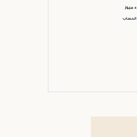
ء ميوز
 الحساب