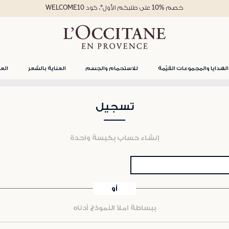
خصم %10 على طلبكم الأول*، كود WELCOME10
الهدايا والمجموعات القيّمة
للاستحمام والجسم
العناية بالشعر
العن
تسجيل
إنشاء حساب بكبسة واحدة
أو
ببساطة املأ النموذج أدناه