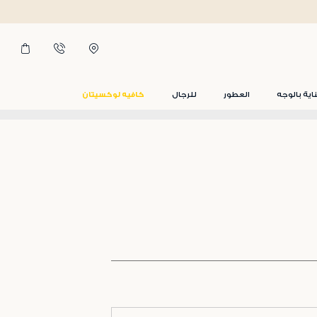
اية بالوجه
العطور
للرجال
كافيه لوكسيتان