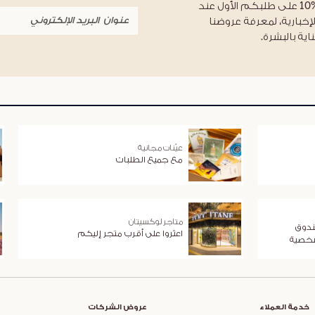
احصلوا على خصم %10 على طلبكم الأول عند
لإخبارية، لمعرفة عروضنا
اية بالبشرة.
عيّنات مجانية
مع جميع الطلبات
متاجر لوكسيتان
ندوق
اعثروا على أقرب متجر إليكم
شخصية
خدمة العملاء
عروض الشركات