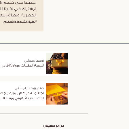
الإشتراك في نشرتنا ا
الحصرية، ونصائح للعن
*تطبق الشروط والأحكام
توصيل مجاني
لجميع الطلبات فوق 249 د.إ
صندوق هدايا مجاني
اجعلوا هديتكم مميزة مع ص
لوكسيتان الأيقوني ورسالة 
عن لوكسيتان