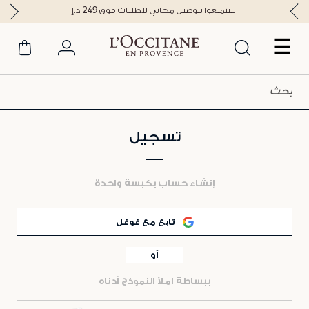
استمتعوا بتوصيل مجاني للطلبات فوق 249 د.إ
☰
تسجيل
إنشاء حساب بكبسة واحدة
تابع مع غوغل
أو
ببساطة املأ النموذج أدناه