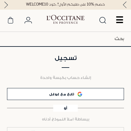
خصم %10 على طلبكم الأول*، كود WELCOME10
☰
تسجيل
إنشاء حساب بكبسة واحدة
تابع مع غوغل
أو
ببساطة املأ النموذج أدناه