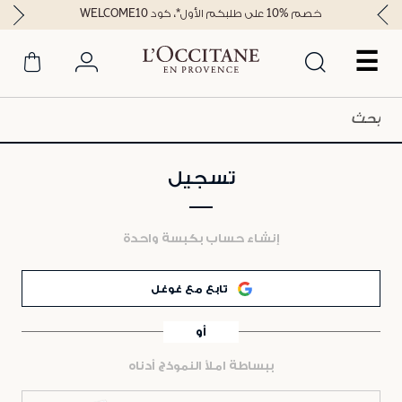
خصم %10 على طلبكم الأول*، كود WELCOME10
☰
تسجيل
إنشاء حساب بكبسة واحدة
تابع مع غوغل
أو
ببساطة املأ النموذج أدناه