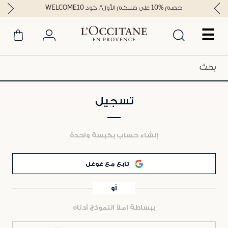
خصم %10 على طلبكم الأول*، كود WELCOME10
☰
تسجيل
إنشاء حساب بكبسة واحدة
تابع مع غوغل
أو
ببساطة املأ النموذج أدناه