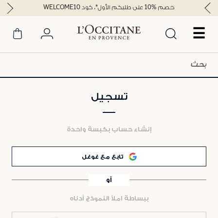
خصم %10 على طلبكم الأول*، كود WELCOME10
☰
تسجيل
إنشاء حساب بكبسة واحدة
تابع مع غوغل
أو
ببساطة املأ النموذج أدناه