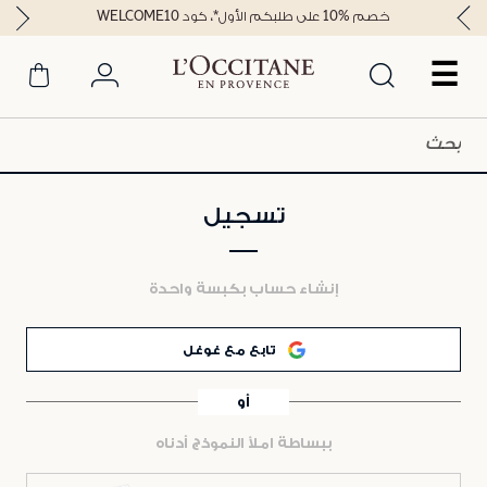
خصم %10 على طلبكم الأول*، كود WELCOME10
☰
تسجيل
إنشاء حساب بكبسة واحدة
تابع مع غوغل
أو
ببساطة املأ النموذج أدناه