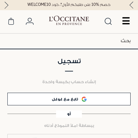
خصم %10 على طلبكم الأول*، كود WELCOME10
☰
تسجيل
إنشاء حساب بكبسة واحدة
تابع مع غوغل
أو
ببساطة املأ النموذج أدناه