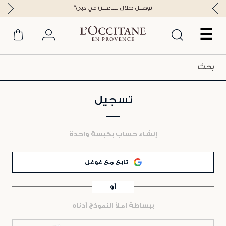
*توصيل خلال ساعتين في دبي
☰
تسجيل
إنشاء حساب بكبسة واحدة
تابع مع غوغل
أو
ببساطة املأ النموذج أدناه