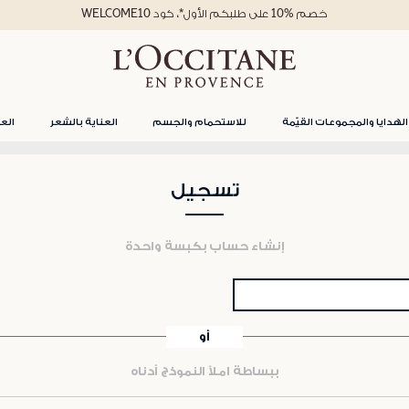
خصم %10 على طلبكم الأول*، كود WELCOME10
الهدايا والمجموعات القيّمة
للاستحمام والجسم
العناية بالشعر
العن
تسجيل
إنشاء حساب بكبسة واحدة
أو
ببساطة املأ النموذج أدناه