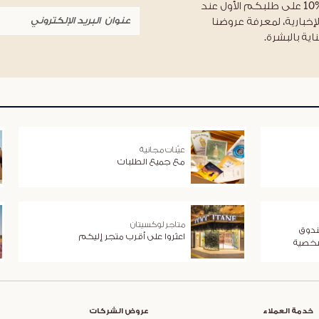
احصلوا على خصم %10 على طلبكم الأول عند
لإخبارية، لمعرفة عروضنا
اية بالبشرة.
عيّنات مجانية
مع جميع الطلبات
متاجر لوكسيتان
ندوق
اعثروا على أقرب متجر إليكم
شخصية
خدمة العملاء
عروض الشركات