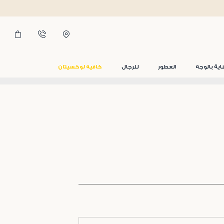
اية بالوجه
العطور
للرجال
كافيه لوكسيتان