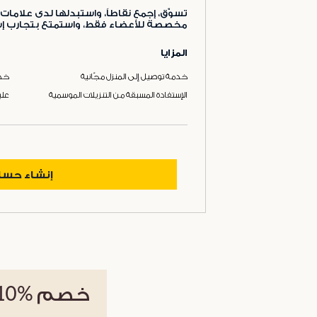
تسوّق، إجمع نقاطاً، واستبدلها لدى علامات 
مخصصة للأعضاء فقط، واستمتع بتجارب إست
المزايا
خدمة توصيل إلى المنزل مجّانية
خدم
الإستفادة المسبقة من التنزيلات الموسمية
علب
إنشاء حس
خصم
%10