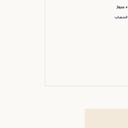
ء ميوز
 الحساب