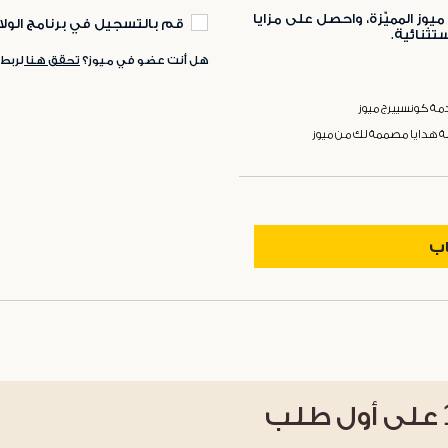
ميوز المميّزة، واحصل على مزايا
قم بالتسجيل في برنامج الولا
ثنائية.
هل أنت عضو في ميوز؟
تحقق هنا
لربط
ة كونسييرج ميوز
ة هدايا مصممة لك من ميوز
اب
على أول طلب