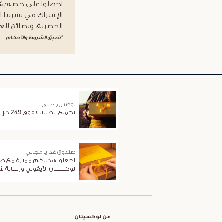
الإشتراك في نشرتنا ا
الحصرية، ونصائح للعن
*تطبق الشروط والأحكام
توصيل مجاني
لجميع الطلبات فوق 249 د.إ
صندوق هدايا مجاني
اجعلوا هديتكم مميزة مع ص
لوكسيتان الأيقوني ورسالة 
عن لوكسيتان