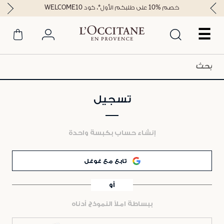
خصم %10 على طلبكم الأول*، كود WELCOME10
☰
تسجيل
إنشاء حساب بكبسة واحدة
تابع مع غوغل
أو
ببساطة املأ النموذج أدناه