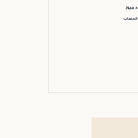
ء ميوز
 الحساب