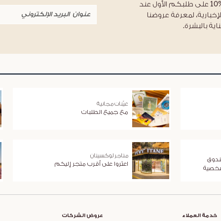
احصلوا على خصم %10 على طلبكم الأول عند
لإخبارية، لمعرفة عروضنا
اية بالبشرة.
عيّنات مجانية
مع جميع الطلبات
متاجر لوكسيتان
ندوق
اعثروا على أقرب متجر إليكم
شخصية
خدمة العملاء
عروض الشركات