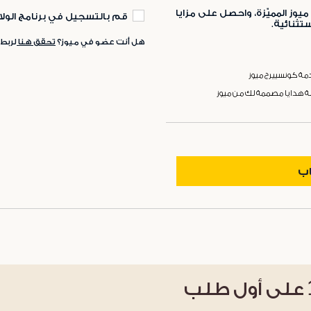
ميوز المميّزة، واحصل على مزايا
قم بالتسجيل في برنامج الولا
ثنائية.
هل أنت عضو في ميوز؟
تحقق هنا
لربط
ة كونسييرج ميوز
ة هدايا مصممة لك من ميوز
اب
على أول طلب