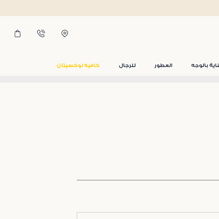
اية بالوجه
العطور
للرجال
كافيه لوكسيتان