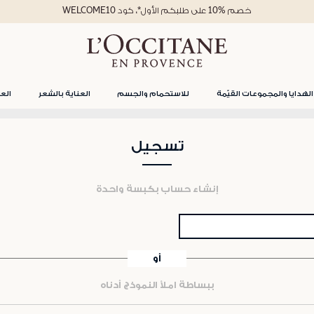
خصم %10 على طلبكم الأول*، كود WELCOME10
الهدايا والمجموعات القيّمة
للاستحمام والجسم
العناية بالشعر
العن
تسجيل
إنشاء حساب بكبسة واحدة
أو
ببساطة املأ النموذج أدناه