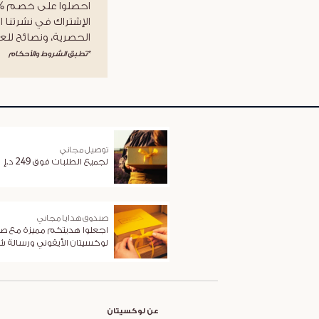
الإشتراك في نشرتنا ا
الحصرية، ونصائح للعن
*تطبق الشروط والأحكام
توصيل مجاني
لجميع الطلبات فوق 249 د.إ
صندوق هدايا مجاني
اجعلوا هديتكم مميزة مع ص
لوكسيتان الأيقوني ورسالة 
عن لوكسيتان