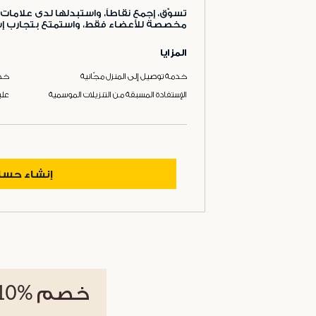
تسوّق، إجمع نقاطاً، واستبدلها لدى علامات 
مخصصة للأعضاء فقط، واستمتع بتجارب إست
المزايا
خدمة توصيل إلى المنزل مجّانية
خدم
الإستفادة المسبقة من التنزيلات الموسمية
علب
إنشاء حس
خصم
%10