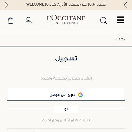
خصم %10 على طلبكم الأول*، كود WELCOME10
☰
تسجيل
إنشاء حساب بكبسة واحدة
تابع مع غوغل
أو
ببساطة املأ النموذج أدناه