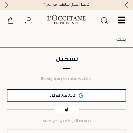
*توصيل خلال ساعتين في دبي
☰
تسجيل
إنشاء حساب بكبسة واحدة
تابع مع غوغل
أو
ببساطة املأ النموذج أدناه