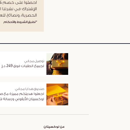
الإشتراك في نشرتنا ا
الحصرية، ونصائح للعن
*تطبق الشروط والأحكام
توصيل مجاني
لجميع الطلبات فوق 249 د.إ
صندوق هدايا مجاني
اجعلوا هديتكم مميزة مع ص
لوكسيتان الأيقوني ورسالة 
عن لوكسيتان