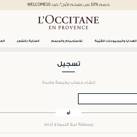
خصم %10 على طلبكم الأول*، كود WELCOME10
الهدايا والمجموعات القيّمة
للاستحمام والجسم
العناية بالشعر
العن
تسجيل
إنشاء حساب بكبسة واحدة
أو
ببساطة املأ النموذج أدناه