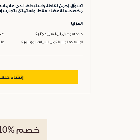
تسوّق، إجمع نقاطاً، واستبدلها لدى علامات 
مخصصة للأعضاء فقط، واستمتع بتجارب إست
المزايا
خدمة توصيل إلى المنزل مجّانية
خدم
الإستفادة المسبقة من التنزيلات الموسمية
علب
إنشاء حس
خصم
%10