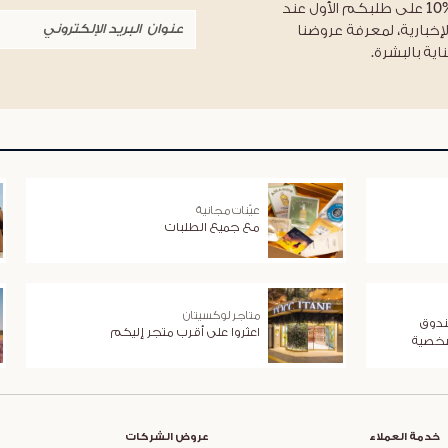
احصلوا على خصم %10 على طلبكم الأول عند
لإخبارية، لمعرفة عروضنا
اية بالبشرة.
عيّنات مجانية
مع جميع الطلبات
متاجر لوكسيتان
ندوق
اعثروا على أقرب متجر إليكم
شخصية
خدمة العملاء
عروض الشركات