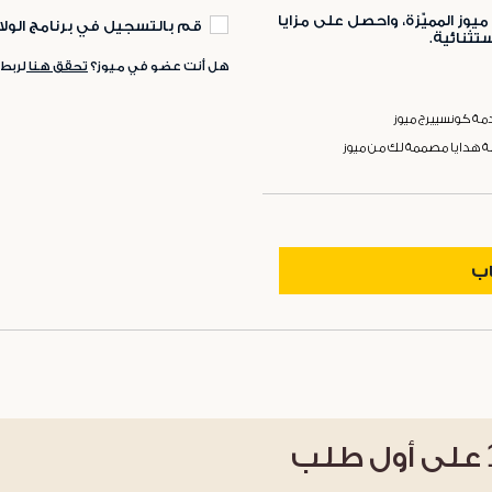
ميوز المميّزة، واحصل على مزايا
قم بالتسجيل في برنامج الولا
ثنائية.
هل أنت عضو في ميوز؟
تحقق هنا
لربط
ة كونسييرج ميوز
ة هدايا مصممة لك من ميوز
اب
على أول طلب