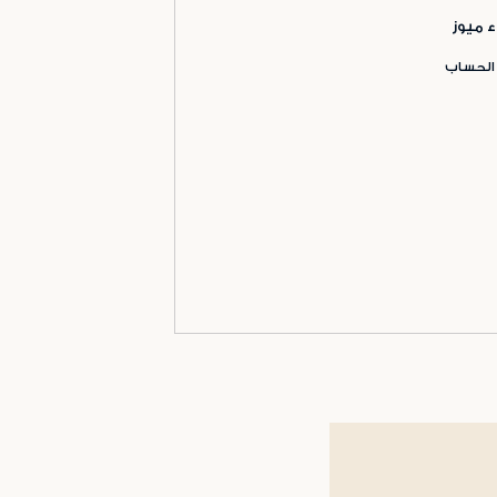
ء ميوز
 الحساب