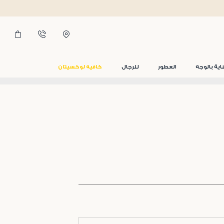
اية بالوجه
العطور
للرجال
كافيه لوكسيتان