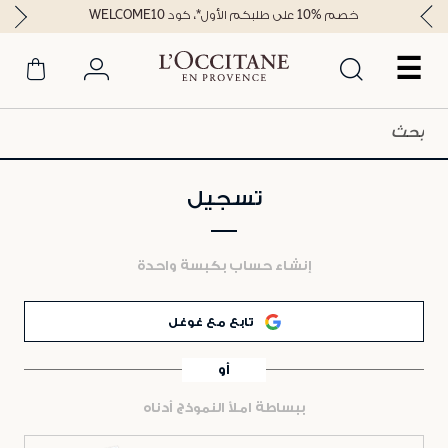
خصم %10 على طلبكم الأول*، كود WELCOME10
☰
تسجيل
إنشاء حساب بكبسة واحدة
تابع مع غوغل
أو
ببساطة املأ النموذج أدناه