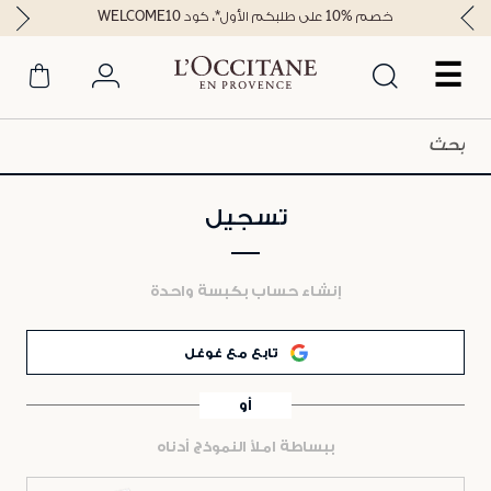
خصم %10 على طلبكم الأول*، كود WELCOME10
☰
تسجيل
إنشاء حساب بكبسة واحدة
تابع مع غوغل
أو
ببساطة املأ النموذج أدناه