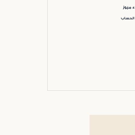
ء ميوز
 الحساب