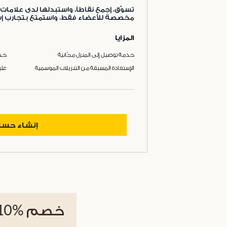
تسوّق، إجمع نقاطاً، واستبدلها لدى علامات 
مخصصة للأعضاء فقط، واستمتع بتجارب إست
المزايا
خدمة توصيل إلى المنزل مجّانية
خدم
الإستفادة المسبقة من التنزيلات الموسمية
علب
إنشاء حس
خصم
%10