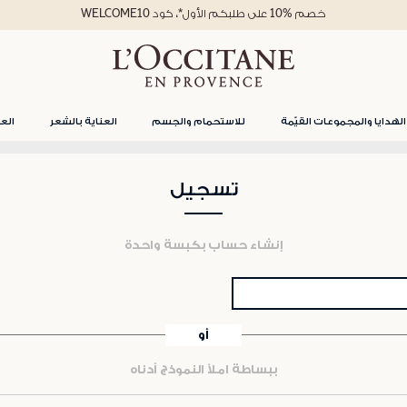
خصم %10 على طلبكم الأول*، كود WELCOME10
الهدايا والمجموعات القيّمة
للاستحمام والجسم
العناية بالشعر
العن
تسجيل
إنشاء حساب بكبسة واحدة
أو
ببساطة املأ النموذج أدناه