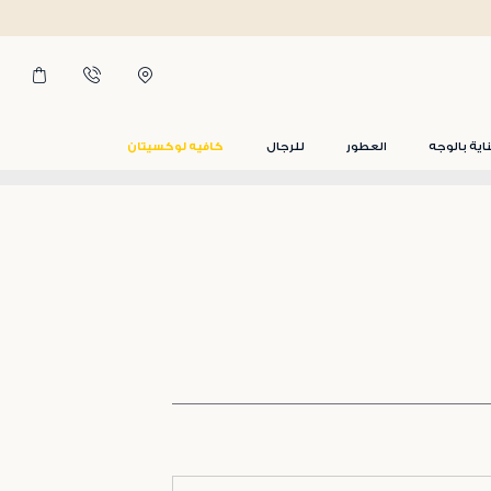
اية بالوجه
العطور
للرجال
كافيه لوكسيتان