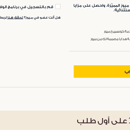
ميوز المميّزة، واحصل على مزايا
قم بالتسجيل في برنامج الولا
ثنائية.
هل أنت عضو في ميوز؟
تحقق هنا
لربط
ة كونسييرج ميوز
ة هدايا مصممة لك من ميوز
اب
على أول طلب