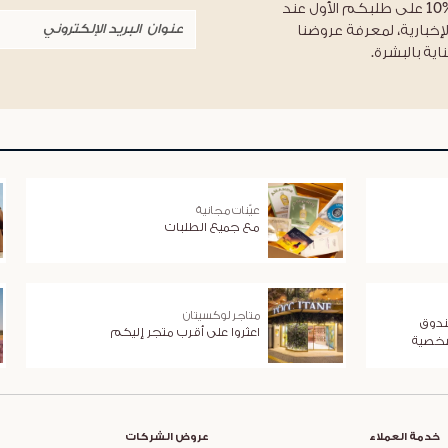
احصلوا على خصم %10 على طلبكم الأول عند
لإخبارية، لمعرفة عروضنا
اية بالبشرة.
عيّنات مجانية
مع جميع الطلبات
متاجر لوكسيتان
ندوق
اعثروا على أقرب متجر إليكم
شخصية
خدمة العملاء
عروض الشركات