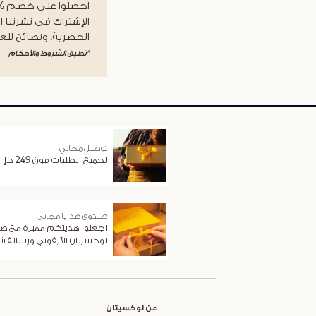
الإشتراك في نشرتنا ا
الحصرية، ونصائح للعن
*تطبق الشروط والأحكام
توصيل مجاني
لجميع الطلبات فوق 249 د.إ
صندوق هدايا مجاني
اجعلوا هديتكم مميزة مع ص
لوكسيتان الأيقوني ورسالة 
عن لوكسيتان