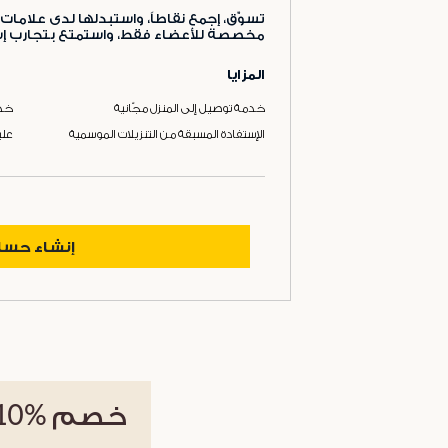
تسوّق، إجمع نقاطاً، واستبدلها لدى علامات 
مخصصة للأعضاء فقط، واستمتع بتجارب إست
المزايا
خدمة توصيل إلى المنزل مجّانية
خدم
الإستفادة المسبقة من التنزيلات الموسمية
علب
إنشاء حس
خصم
%10