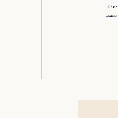
ء ميوز
 الحساب