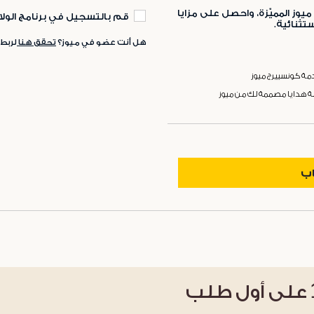
ميوز المميّزة، واحصل على مزايا
قم بالتسجيل في برنامج الولا
ثنائية.
هل أنت عضو في ميوز؟
تحقق هنا
لربط
ة كونسييرج ميوز
ة هدايا مصممة لك من ميوز
اب
على أول طلب