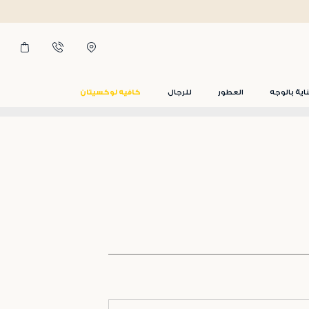
اية بالوجه
العطور
للرجال
كافيه لوكسيتان