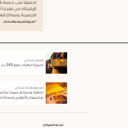
الإشتراك في نشرتنا ا
الحصرية، ونصائح للعن
*تطبق الشروط والأحكام
توصيل مجاني
لجميع الطلبات فوق 249 د.إ
صندوق هدايا مجاني
اجعلوا هديتكم مميزة مع ص
لوكسيتان الأيقوني ورسالة 
عن لوكسيتان