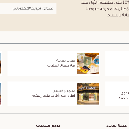
احصلوا على خصم %10 على طلبكم الأول عند
لإخبارية، لمعرفة عروضنا
اية بالبشرة.
عيّنات مجانية
مع جميع الطلبات
متاجر لوكسيتان
ندوق
اعثروا على أقرب متجر إليكم
شخصية
خدمة العملاء
عروض الشركات