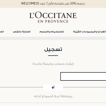
خصم %10 على طلبكم الأول*، كود WELCOME10
الهدايا والمجموعات القيّمة
للاستحمام والجسم
العناية بالشعر
العن
تسجيل
إنشاء حساب بكبسة واحدة
أو
ببساطة املأ النموذج أدناه