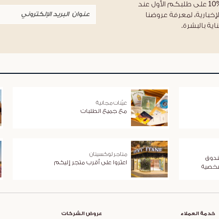
احصلوا على خصم %10 على طلبكم الأول عند
لإخبارية، لمعرفة عروضنا
اية بالبشرة.
عيّنات مجانية
مع جميع الطلبات
متاجر لوكسيتان
ندوق
اعثروا على أقرب متجر إليكم
شخصية
خدمة العملاء
عروض الشركات