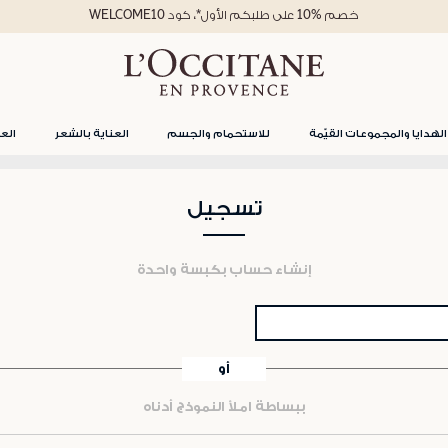
خصم %10 على طلبكم الأول*، كود WELCOME10
الهدايا والمجموعات القيّمة
للاستحمام والجسم
العناية بالشعر
العن
تسجيل
إنشاء حساب بكبسة واحدة
أو
ببساطة املأ النموذج أدناه