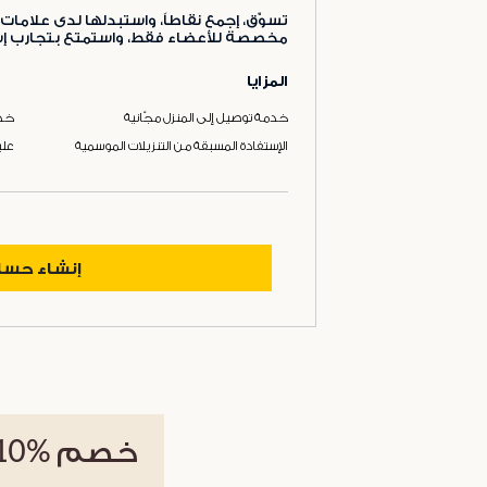
تسوّق، إجمع نقاطاً، واستبدلها لدى علامات 
مخصصة للأعضاء فقط، واستمتع بتجارب إست
المزايا
خدمة توصيل إلى المنزل مجّانية
خدم
الإستفادة المسبقة من التنزيلات الموسمية
علب
إنشاء حس
خصم
%10