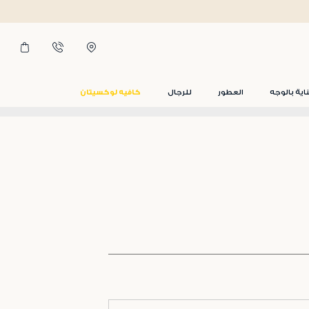
اية بالوجه
العطور
للرجال
كافيه لوكسيتان