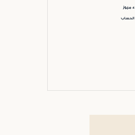
ء ميوز
 الحساب