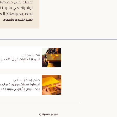
الإشتراك في نشرتنا ا
الحصرية، ونصائح للعن
*تطبق الشروط والأحكام
توصيل مجاني
لجميع الطلبات فوق 249 د.إ
صندوق هدايا مجاني
اجعلوا هديتكم مميزة مع ص
لوكسيتان الأيقوني ورسالة 
عن لوكسيتان