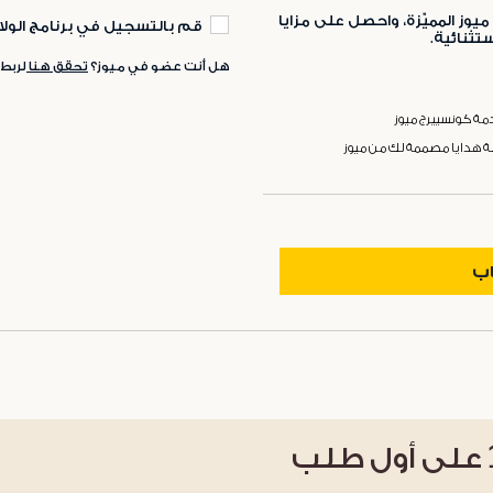
ميوز المميّزة، واحصل على مزايا
قم بالتسجيل في برنامج الولا
ثنائية.
هل أنت عضو في ميوز؟
تحقق هنا
لربط
ة كونسييرج ميوز
ة هدايا مصممة لك من ميوز
اب
على أول طلب