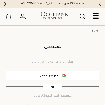
خصم %10 على طلبكم الأول*، كود WELCOME10
☰
تسجيل
إنشاء حساب بكبسة واحدة
تابع مع غوغل
أو
ببساطة املأ النموذج أدناه