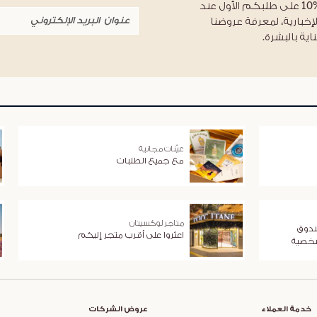
احصلوا على خصم %10 على طلبكم الأول عند
لإخبارية، لمعرفة عروضنا
اية بالبشرة.
عيّنات مجانية
مع جميع الطلبات
متاجر لوكسيتان
ندوق
اعثروا على أقرب متجر إليكم
شخصية
خدمة العملاء
عروض الشركات