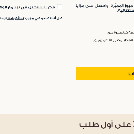
ميوز المميّزة، واحصل على مزايا
قم بالتسجيل في برنامج الولا
ثنائية.
هل أنت عضو في ميوز؟
تحقق هنا
لربط
ة كونسييرج ميوز
ة هدايا مصممة لك من ميوز
اب
على أول طلب