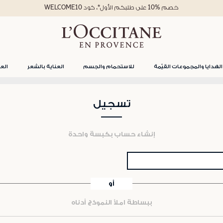
خصم %10 على طلبكم الأول*، كود WELCOME10
الهدايا والمجموعات القيّمة
للاستحمام والجسم
العناية بالشعر
العن
تسجيل
إنشاء حساب بكبسة واحدة
أو
ببساطة املأ النموذج أدناه