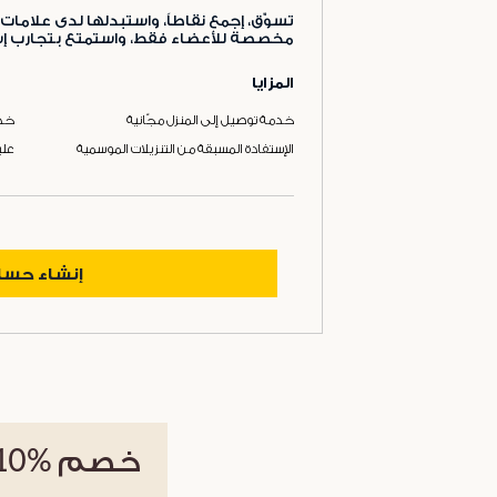
تسوّق، إجمع نقاطاً، واستبدلها لدى علامات 
مخصصة للأعضاء فقط، واستمتع بتجارب إست
المزايا
خدمة توصيل إلى المنزل مجّانية
خدم
الإستفادة المسبقة من التنزيلات الموسمية
علب
إنشاء حس
خصم
%10