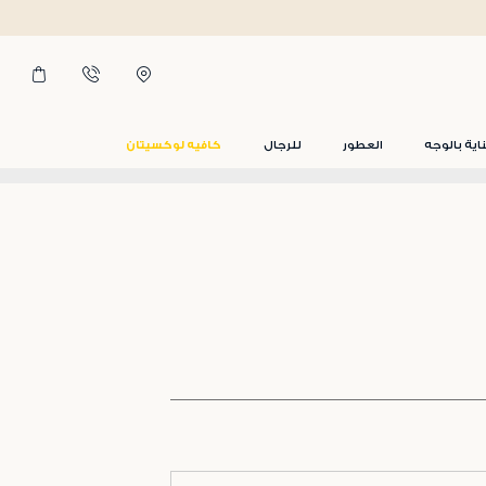
اية بالوجه
العطور
للرجال
كافيه لوكسيتان