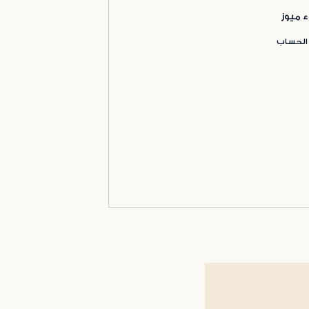
ء ميوز
 الحساب