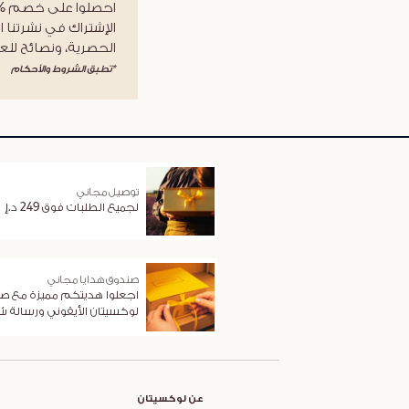
الإشتراك في نشرتنا ا
الحصرية، ونصائح للعن
*تطبق الشروط والأحكام
توصيل مجاني
لجميع الطلبات فوق 249 د.إ
صندوق هدايا مجاني
اجعلوا هديتكم مميزة مع ص
لوكسيتان الأيقوني ورسالة 
عن لوكسيتان