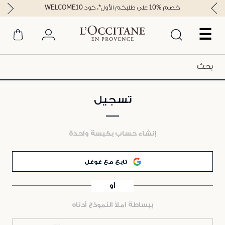
خصم %10 على طلبكم الأول*، كود WELCOME10
☰
تسجيل
إنشاء حساب بكبسة واحدة
تابع مع غوغل
أو
ببساطة املأ النموذج أدناه