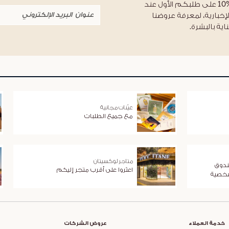
احصلوا على خصم %10 على طلبكم الأول عند
لإخبارية، لمعرفة عروضنا
اية بالبشرة.
عيّنات مجانية
مع جميع الطلبات
متاجر لوكسيتان
ندوق
اعثروا على أقرب متجر إليكم
شخصية
خدمة العملاء
عروض الشركات