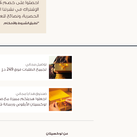
الإشتراك في نشرتنا ا
الحصرية، ونصائح للعن
*تطبق الشروط والأحكام
توصيل مجاني
لجميع الطلبات فوق 249 د.إ
صندوق هدايا مجاني
اجعلوا هديتكم مميزة مع ص
لوكسيتان الأيقوني ورسالة 
عن لوكسيتان