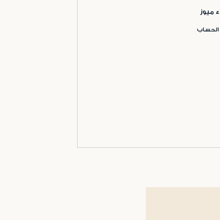
ء ميوز
 الحساب