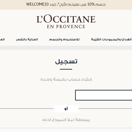
خصم %10 على طلبكم الأول*، كود WELCOME10
الهدايا والمجموعات القيّمة
للاستحمام والجسم
العناية بالشعر
العن
تسجيل
إنشاء حساب بكبسة واحدة
أو
ببساطة املأ النموذج أدناه