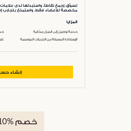
تسوّق، إجمع نقاطاً، واستبدلها لدى علامات 
مخصصة للأعضاء فقط، واستمتع بتجارب إست
المزايا
خدمة توصيل إلى المنزل مجّانية
خدم
الإستفادة المسبقة من التنزيلات الموسمية
علب
إنشاء حس
خصم
%10