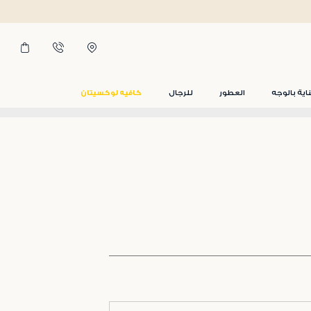
اية بالوجه
العطور
للرجال
كافيه لوكسيتان