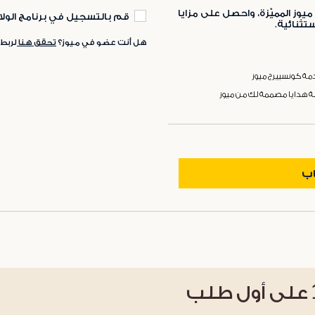
ميوز المميّزة، واحصل على مزايا
قم بالتسجيل في برنامج الولا
ثنائية.
هل أنت عضو في ميوز؟
تحقق هنا
لربط
ة كونسييرج ميوز
ة هدايا مصممة لك من ميوز
اب
على أول طلب