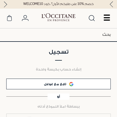
خصم %10 على طلبكم الأول*، كود WELCOME10
☰
تسجيل
إنشاء حساب بكبسة واحدة
تابع مع غوغل
أو
ببساطة املأ النموذج أدناه