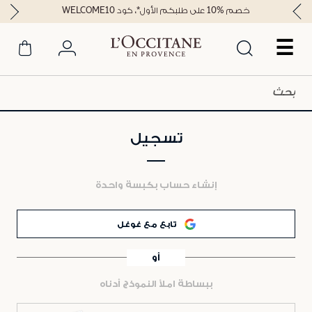
خصم %10 على طلبكم الأول*، كود WELCOME10
☰
تسجيل
إنشاء حساب بكبسة واحدة
تابع مع غوغل
أو
ببساطة املأ النموذج أدناه