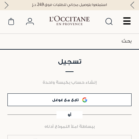
استمتعوا بتوصيل مجاني للطلبات فوق 249 د.إ
☰
تسجيل
إنشاء حساب بكبسة واحدة
تابع مع غوغل
أو
ببساطة املأ النموذج أدناه