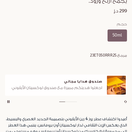
يجمع أربع ورود.
299 د.إ
حجم
50ml
مرجع:
23ET050RRR25
صندوق هدايا مجاني
اجعلوا هديتكم مميزة مع صندوق لوكسيتان الأيقوني
أعيدوا اكتشاف عطر روز 4 رين الأيقوني بتصميمه الجديد العصري والبسيط،
الذي يعكس الإرث الثقافي لدار لوكسيتان أون بروفانس. ينتمي هذا العطر
إلى مجموعة ليه كلاسيك من لوكسيتان أون بروفانس، وهو مستوحى من