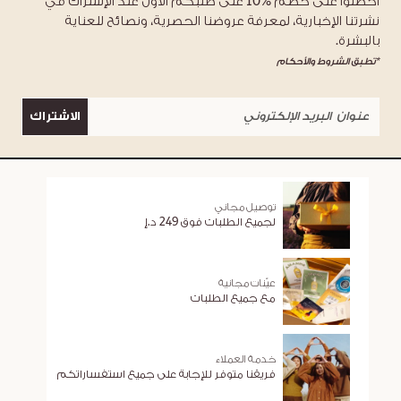
احصلوا على خصم %10 على طلبكم الأول عند الإشتراك في
نشرتنا الإخبارية، لمعرفة عروضنا الحصرية، ونصائح للعناية
بالبشرة.
*تطبق الشروط والأحكام
الاشتراك
توصيل مجاني
لجميع الطلبات فوق 249 د.إ
عيّنات مجانية
مع جميع الطلبات
خدمة العملاء
فريقنا متوفر للإجابة على جميع استفساراتكم