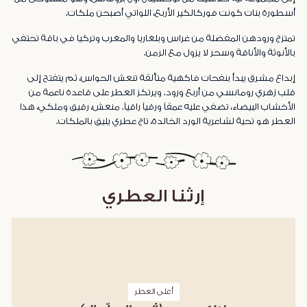
أسطورة بنات كونت فوركالكير الأربع، اللواتي أصبحن ملكات.
تمتزج ورودهن المفضلة من غراس وبلغاريا والمغرب وتركيا في باقة تحتفي
بالأنوثة والأناقة وسحر لا يزول مع الزمن.
إبداع مشرق يبدأ بنفحات فاكهية متألقة تنعش الحواس، ثم يتفتح إلى
قلب زهري رومانسي من أربع ورود. ويرتكز العطر على قاعدة ناعمة من
الأخشاب البيضاء، تضفي عليه عمقاً ورقياً راقياً. منعش، رقيق وملكي، هذا
العطر هو تحية لشاعرية الورد الخالدة، تاج عطري يليق بالملكات.
إرثنا العطري
أعلى العطر