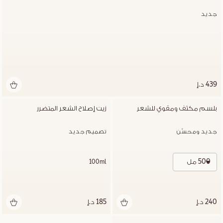
جديد
439 د.إ
بلسم مكثف ومقوي للشعر
زيت إصلاح الشعر المتضرر
جديد ومحسّن
تصميم جديد
500 مل
100ml
240 د.إ
185 د.إ