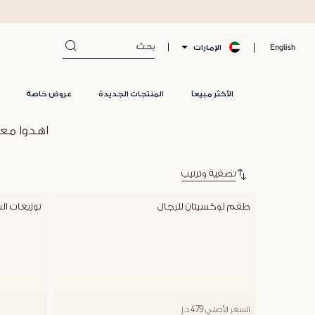
الإمارات
English
الأكثر مبيعاً
المنتجات الجديدة
عروض خاصة
اهدوا معل
تصفية وترتيب
طقم لوكسيتان للرجال
توزيعات ال
السعر الأصلي 479 د.إ