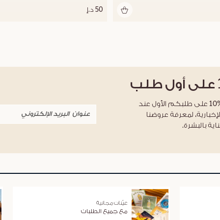
50 د.إ
على أول طلب
احصلوا على خصم %10 على طلبكم الأول عند
لإخبارية، لمعرفة عروضنا
اية بالبشرة.
عيّنات مجانية
مع جميع الطلبات