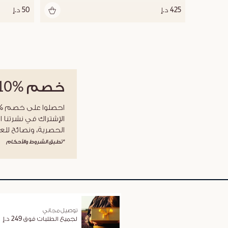
425 د.إ
50 د.إ
خصم
%10
الإشتراك في نشرتنا ا
الحصرية، ونصائح للعن
*تطبق الشروط والأحكام
توصيل مجاني
لجميع الطلبات فوق 249 د.إ