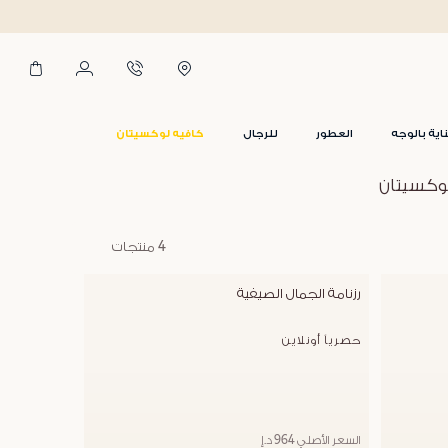
اية بالوجه
العطور
للرجال
كافيه لوكسيتان
لوكسيتان
4 منتجات
رزنامة الجمال الصيفية
حصرياً أونلاين
السعر الأصلي 964 د.إ