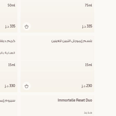
50ml
75ml
335 د.إ
335 د.إ
بلسم إيمورتل الثمين للعينين
كريم ديفاي
العناية بال
15ml
15ml
230 د.إ
330 د.إ
Immortelle Reset Duo
سيروم إيمو
جديد