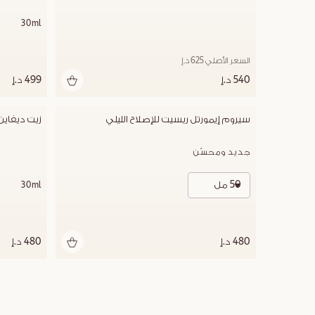
30ml
السعر الأصلي 625 د.إ
540 د.إ
499 د.إ
سيروم إيمورتل ريسيت للإصلاح الليلي
زيت ديفاين
جديد ومحسّن
50 مل
30ml
480 د.إ
480 د.إ