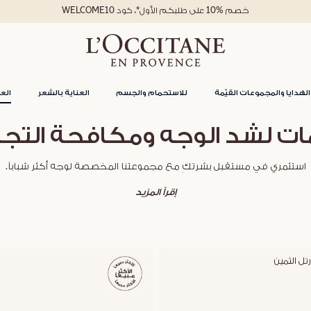
خصم %10 على طلبكم الأول*، كود WELCOME10
الهدايا والمجموعات القيّمة
للاستحمام والجسم
العناية بالشعر
العن
ات لشد الوجه ومكافحة التجا
استثمري في مستقبل بشرتكِ مع مجموعتنا المخصصة لوجه أكثر شباباً.
إقرأ المزيد
ل الثمين