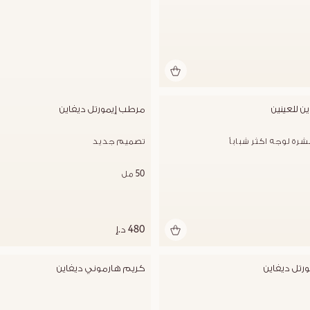
ن للعينين
مرطب إيمورتل ديفاين
بشرة لوجه اكثر شباباُ
تصميم جديد
50 مل
480 د.إ
رتل ديفاين
كريم هارموني ديفاين