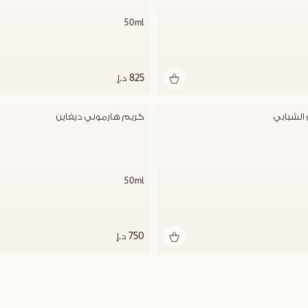
50ml
825 د.إ
 الشبابي
كريم هارموني ديفاين
50ml
750 د.إ