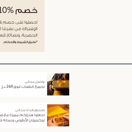
خصم
%10
الإشتراك في نشرتنا ا
الحصرية، ونصائح للعن
*تطبق الشروط والأحكام
توصيل مجاني
لجميع الطلبات فوق 249 د.إ
صندوق هدايا مجاني
اجعلوا هديتكم مميزة مع ص
لوكسيتان الأيقوني ورسالة 