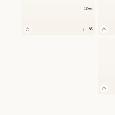
125ml
185 د.إ