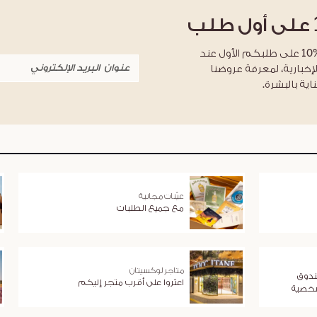
على أول طلب
احصلوا على خصم %10 على طلبكم الأول عند
لإخبارية، لمعرفة عروضنا
اية بالبشرة.
عيّنات مجانية
مع جميع الطلبات
متاجر لوكسيتان
ندوق
اعثروا على أقرب متجر إليكم
شخصية