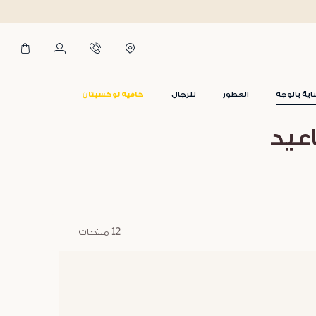
اية بالوجه
العطور
للرجال
كافيه لوكسيتان
عيد
12 منتجات