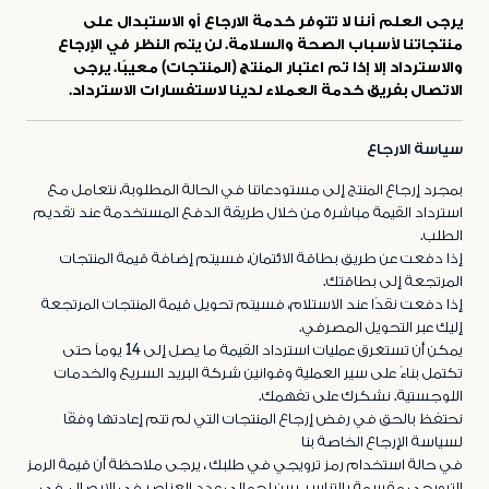
يرجى العلم أننا لا تتوفر خدمة الارجاع أو الاستبدال على
منتجاتنا لأسباب الصحة والسلامة. لن يتم النظر في الإرجاع
والاسترداد إلا إذا تم اعتبار المنتج (المنتجات) معيبًا. يرجى
الاتصال بفريق خدمة العملاء لدينا لاستفسارات الاسترداد.
سياسة الارجاع
بمجرد إرجاع المنتج إلى مستودعاتنا في الحالة المطلوبة، نتعامل مع
استرداد القيمة مباشرة من خلال طريقة الدفع المستخدمة عند تقديم
الطلب.
إذا دفعت عن طريق بطاقة الائتمان، فسيتم إضافة قيمة المنتجات
المرتجعة إلى بطاقتك.
إذا دفعت نقدًا عند الاستلام، فسيتم تحويل قيمة المنتجات المرتجعة
إليك عبر التحويل المصرفي.
يمكن أن تستغرق عمليات استرداد القيمة ما يصل إلى 14 يوماً حتى
تكتمل بناءً على سير العملية وقوانين شركة البريد السريع والخدمات
اللوجستية. نشكرك على تفهمك.
نحتفظ بالحق في رفض إرجاع المنتجات التي لم تتم إعادتها وفقًا
لسياسة الإرجاع الخاصة بنا
في حالة استخدام رمز ترويجي في طلبك ، يرجى ملاحظة أن قيمة الرمز
الترويجي مقسمة بالتناسب بين إجمالي عدد العناصر في الإيصال. في