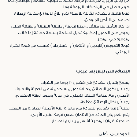
من جانب الزبون، مثل عدم مراعاة تعليمات كيفية الاهتمام بالبضائع كما
هو مفصل في الملصقات المرفقة بها.
فيما يتعلق بالبضائع القابلة للاصلاح يتم ابلاغ الزبون بإمكانية الإصلاح،
اضافة الي التأخير المتوقع.
اذا كان التأخير غير معقول نظرا لنوعية وطبيعة السلعة وطبيعة الخلل،
يعرض علي العميل إمكانية تبديل السلعة بسلعة مماثلة إذا كانت
متوفرة في المتجر.
قيمة التعويض (التبديل أو الأئتمان أو الاسترداد ) تحسب من قيمة الشراء
المبدئي.
البضائع التي ليس بها عيوب
يسمح بتبديل البضائع في غضون ٣٠ يوما من الشراء.
يجب ان تكون البضائع مغلقة وغير مستخدمة، في التعبئة والتغليف
الأصلي ومع بطاقة السعر الاصلي. في حالة وجود المنتج المختوم،
يجب أن تظل البضائع مغلقة.
يجب أن يتم تقديم البضائع مع فاتورة البيع الأصلية الصادرة من المتجر.
يتم التعويض العائد من الائتمان بنفس قيمة الشراء الأولي.
صلاحية ائتمان المتجر ٦ أشهر من تاريخ الاصدار.
العودة إلى الأعلى