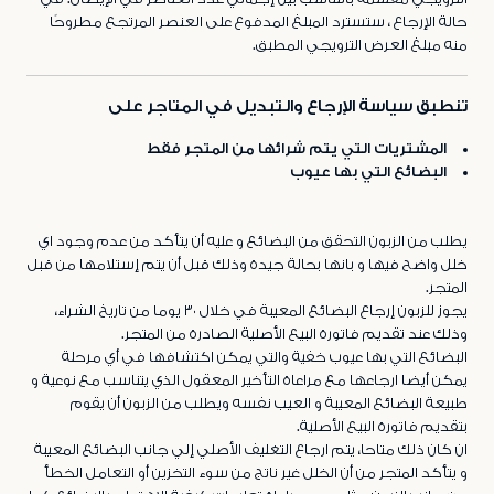
حالة الإرجاع ، ستسترد المبلغ المدفوع على العنصر المرتجع مطروحًا
منه مبلغ العرض الترويجي المطبق.
تنطبق سياسة الإرجاع والتبديل في المتاجر على
المشتريات التي يتم شرائها من المتجر فقط
البضائع التي بها عيوب
يطلب من الزبون التحقق من البضائع و عليه أن يتأكد من عدم وجود اي
خلل واضح فيها و بانها بحالة جيدة وذلك قبل أن يتم إستلامها من قبل
المتجر.
يجوز للزبون إرجاع البضائع المعيبة في خلال ٣٠ يوما من تاريخ الشراء،
وذلك عند تقديم فاتورة البيع الأصلية الصادرة من المتجر.
البضائع التي بها عيوب خفية والتي يمكن اكتشافها في أي مرحلة
يمكن أيضا ارجاعها مع مراعاة التأخير المعقول الذي يتناسب مع نوعية و
طبيعة البضائع المعيبة و العيب نفسه ويطلب من الزبون أن يقوم
بتقديم فاتورة البيع الأصلية.
ان كان ذلك متاحا، يتم ارجاع التغليف الأصلي إلي جانب البضائع المعيبة
و يتأكد المتجر من أن الخلل غير ناتج من سوء التخزين أو التعامل الخطأ