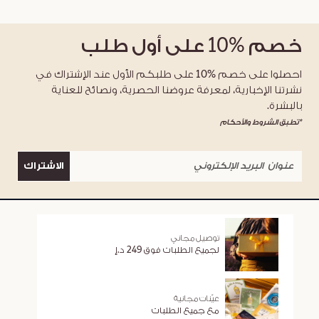
خصم
%10
على أول طلب
احصلوا على خصم %10 على طلبكم الأول عند الإشتراك في
نشرتنا الإخبارية، لمعرفة عروضنا الحصرية، ونصائح للعناية
بالبشرة.
*تطبق الشروط والأحكام
الاشتراك
توصيل مجاني
لجميع الطلبات فوق 249 د.إ
عيّنات مجانية
مع جميع الطلبات