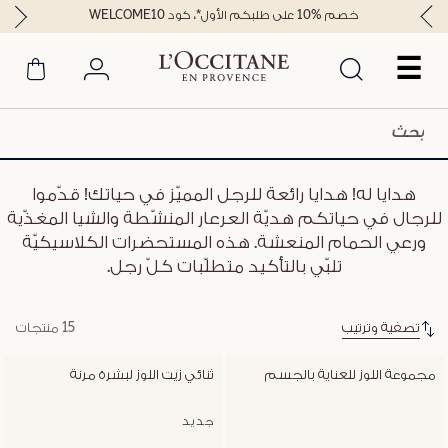
خصم %10 على طلبكم الأول*، كود WELCOME10
☰
هدايا له! هدايا رائعة للرجل المميّز في حياتك! قدّموا
للرجال في حياتكم هديّة العرعار المنشّطة والشيا المغذّية
ورعي الحمام المنعشة. هذه المستحضرات الكلاسيكيّة
تلبّي بالتأكيد متطلّبات كلّ رجل.
تصفية وترتيب
15 منتجات
مجموعة اللوز للعناية بالجسم
ثنائي زيت اللوز لبشرة مرنة
جديد