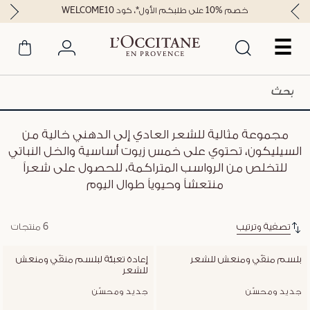
خصم %10 على طلبكم الأول*، كود WELCOME10
☰
مجموعة مثالية للشعر العادي إلى الدهني خالية من
السيليكون، تحتوي على خمس زيوت أساسية والخل النباتي
للتخلص من الرواسب المتراكمة، للحصول على شعراً
منتعشاً وحيوياً طوال اليوم
تصفية وترتيب
6 منتجات
بلسم منقّي ومنعش للشعر
إعادة تعبئة لبلسم منقّي ومنعش 
للشعر
جديد ومحسّن
جديد ومحسّن