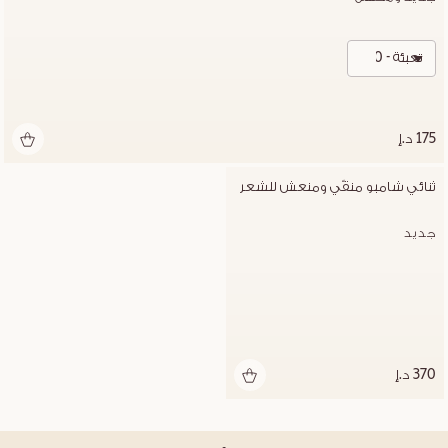
تعبئة - 500 مل
175 د.إ
ثنائي شامبو منقّي ومنعش للشعر
جديد
370 د.إ