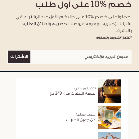
خصم
%10
على أول طلب
احصلوا على خصم %10 على طلبكم الأول عند الإشتراك في
نشرتنا الإخبارية، لمعرفة عروضنا الحصرية، ونصائح للعناية
بالبشرة.
*تطبق الشروط والأحكام
الاشتراك
توصيل مجاني
لجميع الطلبات فوق 249 د.إ
عيّنات مجانية
مع جميع الطلبات