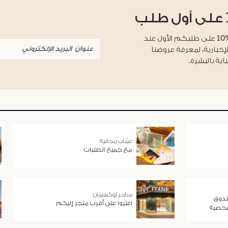
على أول طلب
احصلوا على خصم %10 على طلبكم الأول عند
لإخبارية، لمعرفة عروضنا
اية بالبشرة.
عيّنات مجانية
مع جميع الطلبات
متاجر لوكسيتان
ندوق
اعثروا على أقرب متجر إليكم
شخصية