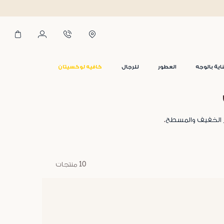
اية بالوجه
العطور
للرجال
كافيه لوكسيتان
 الخفيف والمسطح
.
10 منتجات