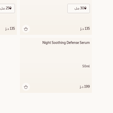
300 مل
250 مل
135 د.إ
135 د.إ
Night Soothing Defense Serum
50ml
199 د.إ