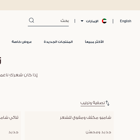
الإمارات
English
الأكثر مبيعاً
المنتجات الجديدة
عروض خاصة
ت
إذا كان شعركِ ناعما
تصفية وترتيب
شامبو مكثف ومقوي للشعر
ثنائي شامب
جديد ومحسّن
جديد