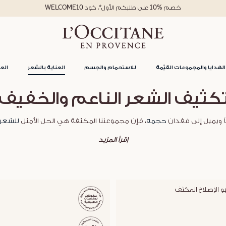
خصم %10 على طلبكم الأول*، كود WELCOME10
الهدايا والمجموعات القيّمة
للاستحمام والجسم
العناية بالشعر
العن
كثيف الشعر الناعم والخفيف
ً ويميل إلى فقدان
حجمه
، فإن مجموعتنا المكثفة هي الحل الأمثل
للشعر
إقرأ المزيد
و الإصلاح المكثف