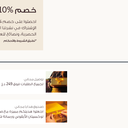
خصم
%10
الإشتراك في نشرتنا ا
الحصرية، ونصائح للعن
*تطبق الشروط والأحكام
توصيل مجاني
لجميع الطلبات فوق 249 د.إ
صندوق هدايا مجاني
اجعلوا هديتكم مميزة مع ص
لوكسيتان الأيقوني ورسالة 