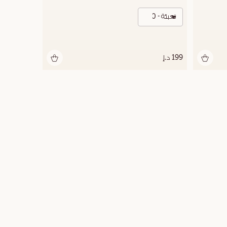
تعبئة - 500 مل
199 د.إ