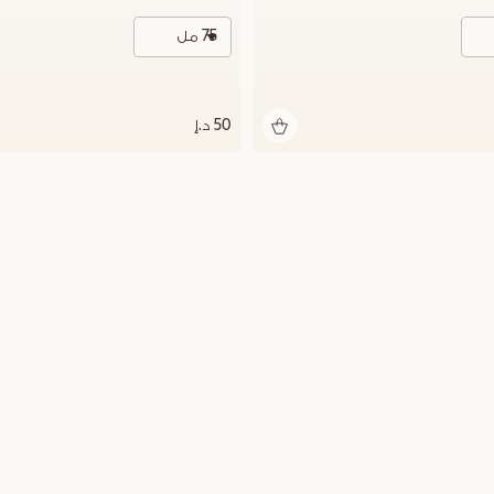
75 مل
50 د.إ