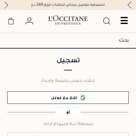
استمتعوا بتوصيل مجاني للطلبات فوق 249 د.إ
☰
تسجيل
إنشاء حساب بكبسة واحدة
تابع مع غوغل
أو
ببساطة املأ النموذج أدناه