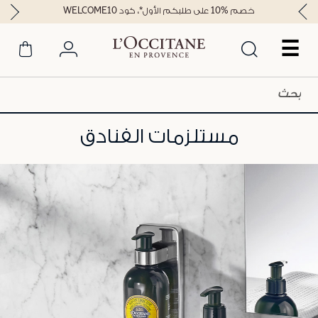
خصم %10 على طلبكم الأول*، كود WELCOME10
☰
مستلزمات الفنادق