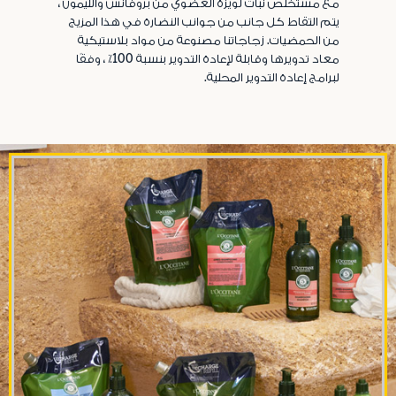
مع مستخلص نبات لويزة العضوي من بروفانس والليمون ،
يتم التقاط كل جانب من جوانب النضارة في هذا المزيج
من الحمضيات. زجاجاتنا مصنوعة من مواد بلاستيكية
معاد تدويرها وقابلة لإعادة التدوير بنسبة 100٪ ، وفقًا
لبرامج إعادة التدوير المحلية.