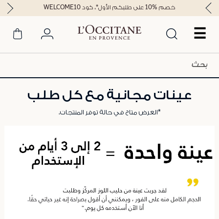
خصم %10 على طلبكم الأول*، كود WELCOME10
☰
عينات مجانية مع كل طلب
*العرض متاح في حالة توفر المنتجات.